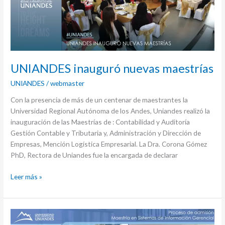
UNIANDES inauguró nuevas maestrías
UNIANDES
/
webmaster
Con la presencia de más de un centenar de maestrantes la
Universidad Regional Autónoma de los Andes, Uniandes realizó la
inauguración de las Maestrías de : Contabilidad y Auditoría
Gestión Contable y Tributaria y, Administración y Dirección de
Empresas, Mención Logística Empresarial. La Dra. Corona Gómez
PhD, Rectora de Uniandes fue la encargada de declarar
Leer más »
Proceso
de