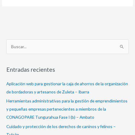
B
u
s
Entradas recientes
c
a
Aplicación web para gestionar la caja de ahorros de la organización
r
de bordadoras y artesanos de Zuleta – Ibarra
p
Herramientas administrativas para la gestión de emprendimientos
o
y pequeñas empresas pertenecientes a miembros de la
r
CONAGOPARE Tungurahua Fase I (b) – Ambato
:
Cuidado y protección de los derechos de caninos y felinos –
Tulcán