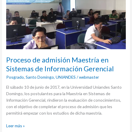
admisión
Maestría
en
Sistemas
de
Información
Gerencial
Proceso de admisión Maestría en
Sistemas de Información Gerencial
Posgrado
,
Santo Domingo
,
UNIANDES
/
webmaster
El sábado 10 de junio de 2017, en la Universidad Uniandes Santo
Domingo, los postulantes para la Maestría en Sistemas de
Información Gerencial, rindieron la evaluación de conocimientos,
con el objetivo de completar el proceso de admisión que les
permitirá empezar con los estudios de dicha maestría.
Leer más »