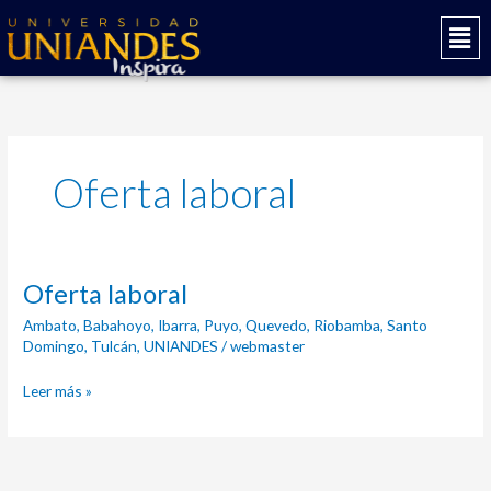
Ir
Mai
al
Men
contenido
Oferta laboral
Oferta
Oferta laboral
laboral
Ambato
,
Babahoyo
,
Ibarra
,
Puyo
,
Quevedo
,
Riobamba
,
Santo
Domingo
,
Tulcán
,
UNIANDES
/
webmaster
Leer más »