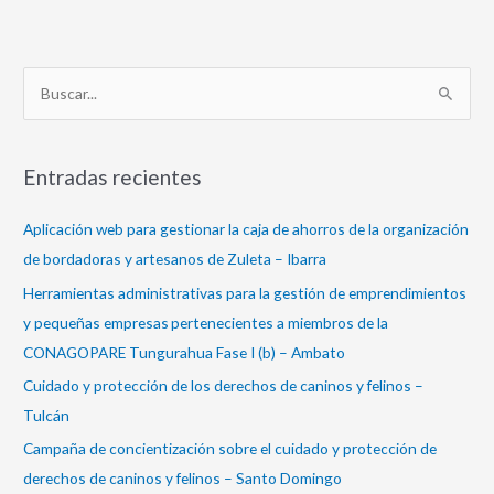
B
u
s
Entradas recientes
c
a
Aplicación web para gestionar la caja de ahorros de la organización
r
de bordadoras y artesanos de Zuleta – Ibarra
p
Herramientas administrativas para la gestión de emprendimientos
o
y pequeñas empresas pertenecientes a miembros de la
r
CONAGOPARE Tungurahua Fase I (b) – Ambato
:
Cuidado y protección de los derechos de caninos y felinos –
Tulcán
Campaña de concientización sobre el cuidado y protección de
derechos de caninos y felinos – Santo Domingo