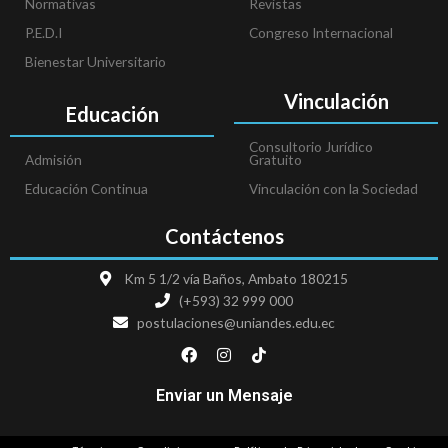
Normativas
Revistas
P.E.D.I
Congreso Internacional
Bienestar Universitario
Vinculación
Educación
Consultorio Jurídico
Admisión
Gratuito
Educación Continua
Vinculación con la Sociedad
Contáctenos
Km 5 1/2 vía Baños, Ambato 180215
(+593) 32 999 000
postulaciones@uniandes.edu.ec
F
I
T
a
n
i
c
s
k
e
t
t
Enviar un Mensaje
b
a
o
o
g
k
o
r