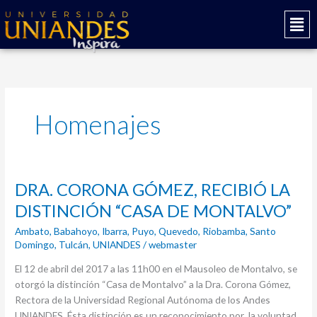
Ir
Mai
al
Men
contenido
Homenajes
DRA.
DRA. CORONA GÓMEZ, RECIBIÓ LA
CORONA
DISTINCIÓN “CASA DE MONTALVO”
GÓMEZ,
Ambato
,
Babahoyo
,
Ibarra
,
Puyo
,
Quevedo
,
Riobamba
,
Santo
RECIBIÓ
Domingo
,
Tulcán
,
UNIANDES
/
webmaster
LA
DISTINCIÓN
El 12 de abril del 2017 a las 11h00 en el Mausoleo de Montalvo, se
“CASA
otorgó la distinción “Casa de Montalvo” a la Dra. Corona Gómez,
DE
Rectora de la Universidad Regional Autónoma de los Andes
MONTALVO”
UNIANDES. Ésta distinción es un reconocimiento por la voluntad