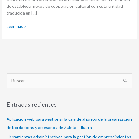
de establecer nexos de cooperación cultural con esta entidad,
traducida en […]
Leer más »
B
u
s
Entradas recientes
c
a
Aplicación web para gestionar la caja de ahorros de la organización
r
de bordadoras y artesanos de Zuleta – Ibarra
p
Herramientas administrativas para la gestión de emprendimientos