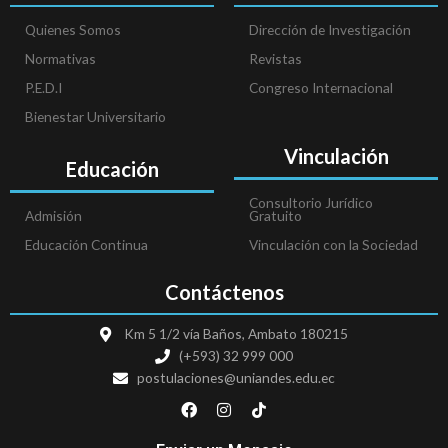
Quienes Somos
Dirección de Investigación
Normativas
Revistas
P.E.D.I
Congreso Internacional
Bienestar Universitario
Vinculación
Educación
Consultorio Jurídico
Admisión
Gratuito
Educación Continua
Vinculación con la Sociedad
Contáctenos
Km 5 1/2 vía Baños, Ambato 180215
(+593) 32 999 000
postulaciones@uniandes.edu.ec
F
I
T
a
n
i
c
s
k