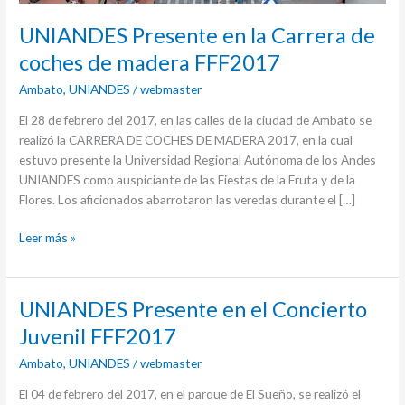
FFF2017
UNIANDES Presente en la Carrera de
coches de madera FFF2017
Ambato
,
UNIANDES
/
webmaster
El 28 de febrero del 2017, en las calles de la ciudad de Ambato se
realizó la CARRERA DE COCHES DE MADERA 2017, en la cual
estuvo presente la Universidad Regional Autónoma de los Andes
UNIANDES como auspiciante de las Fiestas de la Fruta y de la
Flores. Los aficionados abarrotaron las veredas durante el […]
Leer más »
UNIANDES
UNIANDES Presente en el Concierto
Presente
Juvenil FFF2017
en
Ambato
,
UNIANDES
/
webmaster
el
Concierto
El 04 de febrero del 2017, en el parque de El Sueño, se realizó el
Juvenil