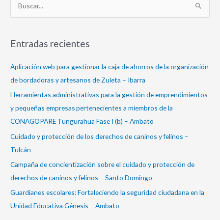
B
u
s
Entradas recientes
c
a
Aplicación web para gestionar la caja de ahorros de la organización
r
de bordadoras y artesanos de Zuleta – Ibarra
p
Herramientas administrativas para la gestión de emprendimientos
o
y pequeñas empresas pertenecientes a miembros de la
r
CONAGOPARE Tungurahua Fase I (b) – Ambato
:
Cuidado y protección de los derechos de caninos y felinos –
Tulcán
Campaña de concientización sobre el cuidado y protección de
derechos de caninos y felinos – Santo Domingo
Guardianes escolares: Fortaleciendo la seguridad ciudadana en la
Unidad Educativa Génesis – Ambato