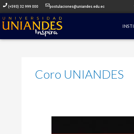
Ir
(+593) 32 999 000
postulaciones@uniandes.edu.ec
al
contenido
INST
Coro UNIANDES
Convocatoria
CORO