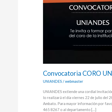
UNIANDES
Convocatoria CORO U
UNIANDES
/
webmaster
UNIANDES extiende una cordial invitación 
lo realizará el día viernes 22 de julio d
Ambato. Para mayor información por favor
465 8267 o al departamento […]