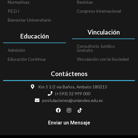
Normativas
Revistas
P.E.D.I
Congreso Internacional
Bienestar Universitario
Vinculación
Educación
Consultorio Jurídico
Admisión
Gratuito
Educación Continua
Vinculación con la Sociedad
Contáctenos
Km 5 1/2 vía Baños, Ambato 180215
(+593) 32 999 000
postulaciones@uniandes.edu.ec
F
I
T
a
n
i
c
s
k
e
t
t
Enviar un Mensaje
b
a
o
o
g
k
o
r