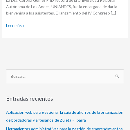
La Dra. Corona Gómez PhD rectora de la Universidad Regional
Autónoma de Los Andes, UNIANDES, fue la encargada de dar la
bienvenida a los asistentes. El lanzamiento del IV Congreso […]
Leer más »
B
u
s
Entradas recientes
c
a
Aplicación web para gestionar la caja de ahorros de la organización
r
de bordadoras y artesanos de Zuleta – Ibarra
p
Herramientas administrativas para la gestión de emprendimientos