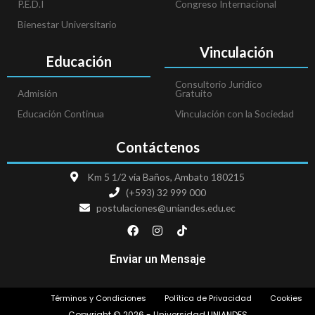
P.E.D.I
Congreso Internacional
Bienestar Universitario
Vinculación
Educación
Consultorio Jurídico
Admisión
Gratuito
Educación Continua
Vinculación con la Sociedad
Contáctenos
Km 5 1/2 vía Baños, Ambato 180215
(+593) 32 999 000
postulaciones@uniandes.edu.ec
F
I
T
a
n
i
c
s
k
e
t
t
Enviar un Mensaje
b
a
o
o
g
k
o
r
Términos y Condiciones
Política de Privacidad
Cookies
k
a
m
Copyright © 2026 - Universidad UNIANDES