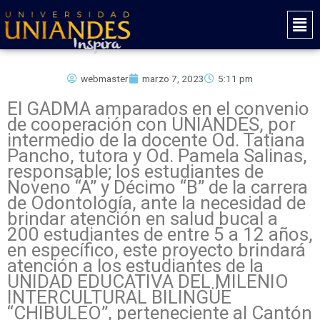
Ir
Mai
al
Men
contenido
webmaster
marzo 7, 2023
5:11 pm
El GADMA amparados en el convenio
de cooperación con UNIANDES, por
intermedio de la docente Od. Tatiana
Pancho, tutora y Od. Pamela Salinas,
responsable; los estudiantes de
Noveno “A” y Décimo “B” de la carrera
de Odontología, ante la necesidad de
brindar atención en salud bucal a
200 estudiantes de entre 5 a 12 años,
en específico, este proyecto brindará
atención a los estudiantes de la
UNIDAD EDUCATIVA DEL MILENIO
INTERCULTURAL BILINGÜE
“CHIBULEO”, perteneciente al Cantón