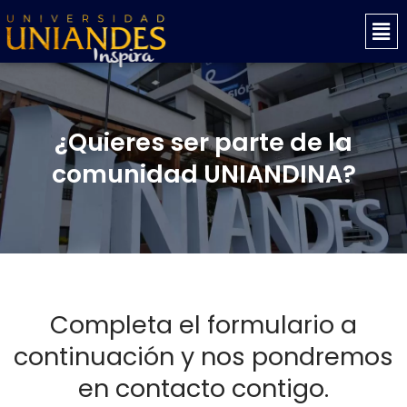
Ir
Mai
al
Men
contenido
¿Quieres ser parte de la
comunidad UNIANDINA?
Completa el formulario a
continuación y nos pondremos
en contacto contigo.