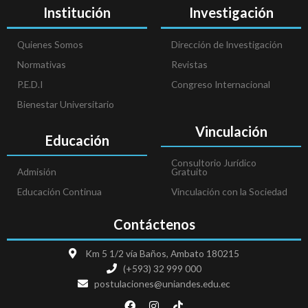
Institución
Investigación
Quienes Somos
Dirección de Investigación
Normativas
Revistas
P.E.D.I
Congreso Internacional
Bienestar Universitario
Vinculación
Educación
Consultorio Jurídico
Admisión
Gratuito
Educación Continua
Vinculación con la Sociedad
Contáctenos
Km 5 1/2 vía Baños, Ambato 180215
(+593) 32 999 000
postulaciones@uniandes.edu.ec
F
I
T