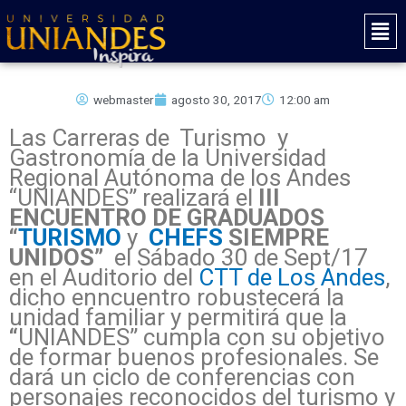
Ir
Mai
al
Men
contenido
webmaster
agosto 30, 2017
12:00 am
Las Carreras de Turismo y
Gastronomía de la Universidad
Regional Autónoma de los Andes
“UNIANDES” realizará el
III
ENCUENTRO DE GRADUADOS
“
TURISMO
y
CHEFS
SIEMPRE
UNIDOS”
el Sábado 30 de Sept/17
en el Auditorio del
CTT de Los Andes
,
dicho enncuentro robustecerá la
unidad familiar y permitirá que la
“
UNIANDES” cumpla con su objetivo
de formar buenos profesionales. Se
dará un ciclo de conferencias con
personajes reconocidos del turismo y