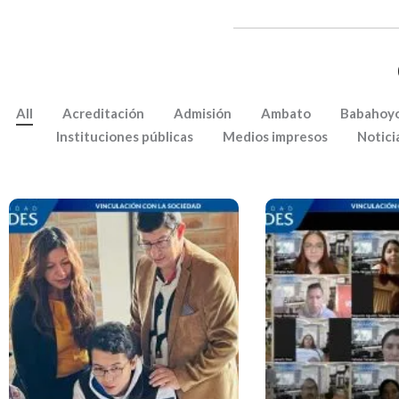
All
Acreditación
Admisión
Ambato
Babahoy
Instituciones públicas
Medios impresos
Notici
Herramie
Administrativa
Aplicación Web Para
Gestión De Empr
Gestionar La Caja De
Y Peque
Ahorros De La Organización
Empresas Perten
De Bordadoras Y Artesanos
Miembros 
De Zuleta – Ibarra
CONAGOPARE T
Fase I (b) –