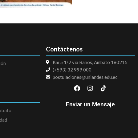
Contáctenos
Km 5 1/2 vía Baños, Ambato 180215
ión
(+593) 32 999 000
postulaciones@uniandes.edu.ec
F
I
T
a
n
i
c
s
k
e
t
t
Enviar un Mensaje
b
a
o
atuito
o
g
k
edad
o
r
k
a
m