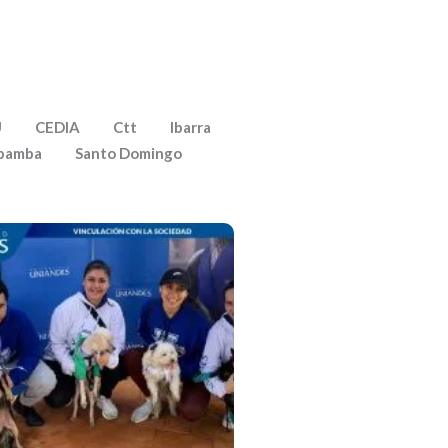
U
CEDIA
Ctt
Ibarra
bamba
Santo Domingo
Campaña De Concientización
Sobre El Cuidado Y
Protección De Derechos De
Caninos Y Felinos – Santo
Domingo