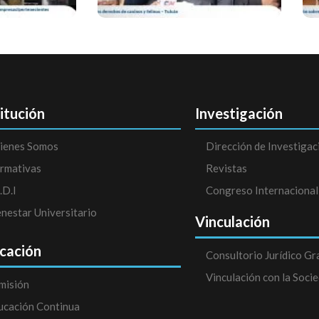
titución
Investigación
ienes Somos
Dirección de Investigac
rmativas
Revistas
.D.I
Congreso Internacional
enestar Universitario
Vinculación
cación
Consultorio Jurídico Gr
Vinculación con la Soci
misión
ucación Continua