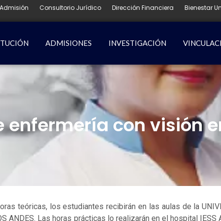
Admisión
Consultorio Jurídico
Dirección Financiera
Bienestar Un
ITUCIÓN
ADMISIONES
INVESTIGACIÓN
VINCULAC
e enfermería con visión e
oras teóricas, los estudiantes recibirán en las aulas de l
S ANDES. Las horas prácticas lo realizarán en el hospital IESS