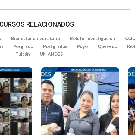
CURSOS RELACIONADOS
o
Bienestar universitario
Boletín Investigación
CCI
as
Posgrado
Postgrados
Puyo
Quevedo
Rio
Tulcán
UNIANDES
ntas
s Para La
endimientos
Cuidado Y Protección De Los
ñas
Derechos De Caninos Y
ecientes A
Felinos – Tulcán
De La
ungurahua
 Ambato