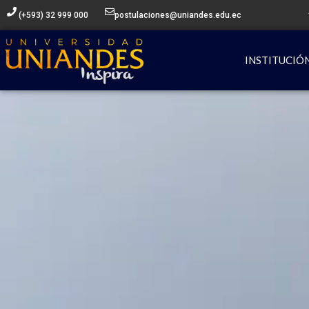
Ir
(+593) 32 999 000
postulaciones@uniandes.edu.ec
al
contenido
INSTITUCIÓ