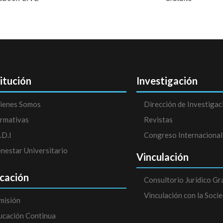
titución
Investigación
ienes Somos
Dirección de Investigac
rmativas
Revistas
.D.I
Congreso Internacional
enestar Universitario
Vinculación
cación
Consultorio Jurídico Gr
Vinculación con la Soci
misión
ucación Continua