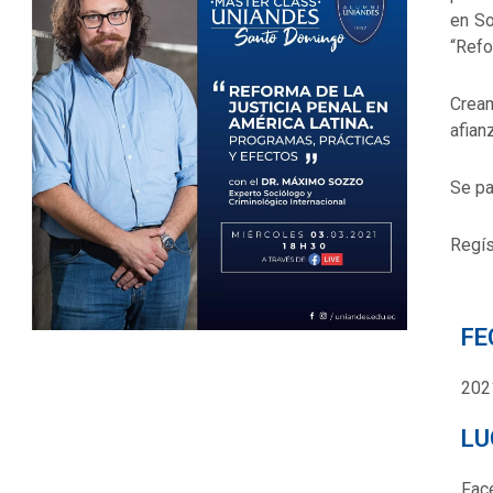
en So
“Refo
Cream
afian
Se pa
Regís
FE
202
LU
Fac