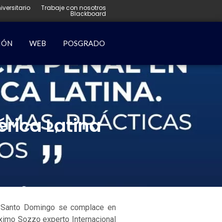
iversitario
Trabaje con nosotros
Blackboard
IÓN
WEB
POSGRADO
rica Latina
 Santo Domingo se complace en
ximo Sozzo experto Internacional