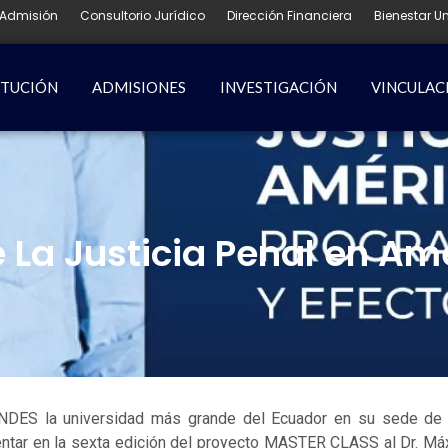
Admisión
Consultorio Jurídico
Dirección Financiera
Bienestar Un
ITUCIÓN
ADMISIONES
INVESTIGACIÓN
VINCULAC
 La Justicia Penal en Amé
NDES la universidad más grande del Ecuador en su sede de
ntar en la sexta edición del proyecto MASTER CLASS al Dr. Má