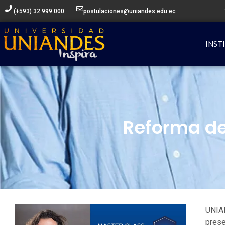
Ir
(+593) 32 999 000
postulaciones@uniandes.edu.ec
al
contenido
INST
Reforma de
UNIA
prese