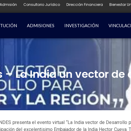
Admisión
Consultorio Jurídico
Dirección Financiera
Bienestar Un
ITUCIÓN
ADMISIONES
INVESTIGACIÓN
VINCULAC
– La India un vector de de
DES presenta el evento virtual “La India vector de Desarrollo p
cipación del excelentisimo Embajador de la India Hector Cueva. 