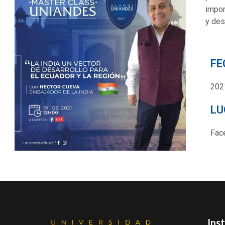
impor
y des
FE
202
LU
Fac
Ins