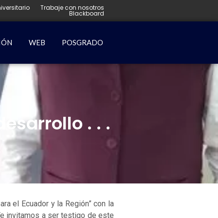
iversitario
Trabaje con nosotros
Blackboard
IÓN
WEB
POSGRADO
sarrollo . . .
ara el Ecuador y la Región” con la
Te invitamos a ser testigo de este