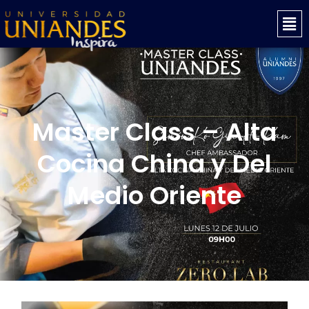
Ir
Mai
al
Men
contenido
Master Class – Alta
Cocina China y Del
Medio Oriente