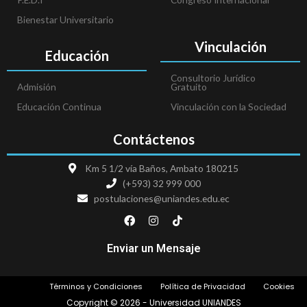
Bienestar Universitario
Vinculación
Educación
Consultorio Jurídico
Admisión
Gratuito
Educación Continua
Vinculación con la Sociedad
Contáctenos
Km 5 1/2 vía Baños, Ambato 180215
(+593) 32 999 000
postulaciones@uniandes.edu.ec
F
I
T
a
n
i
c
s
k
e
t
t
Enviar un Mensaje
b
a
o
o
g
k
o
r
Términos y Condiciones
Política de Privacidad
Cookies
k
a
m
Copyright © 2026 - Universidad UNIANDES