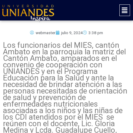
Ir
Mai
al
Men
contenido
webmaster
julio 9, 2024
3:38 pm
Los funcionarios del MIES, cantón
Ambato en la parroquia la matriz del
Cantón Ambato, amparados en el
convenio de cooperación con
UNIANDES y en el Programa
Educación para la Salud y ante la
necesidad de brindar atención a las
personas necesitadas de orientación
de salud y prevención de
enfermedades nutricionales
asociadas a los niños y las niñas de
los CDI atendidos por el MIES se
reúnen con el docente, Lic. Gloria
Medina y Lcda. Guadalupe Cuello,