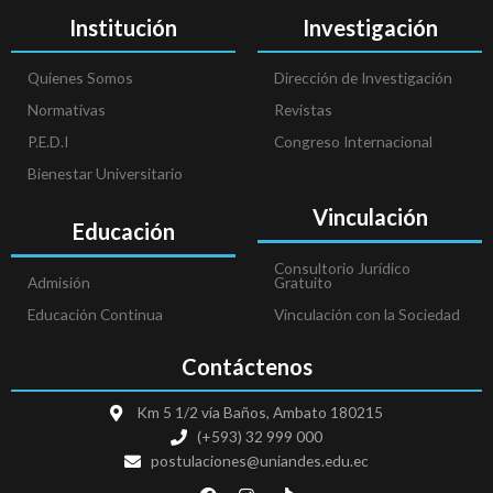
Institución
Investigación
Quienes Somos
Dirección de Investigación
Normativas
Revistas
P.E.D.I
Congreso Internacional
Bienestar Universitario
Vinculación
Educación
Consultorio Jurídico
Admisión
Gratuito
Educación Continua
Vinculación con la Sociedad
Contáctenos
Km 5 1/2 vía Baños, Ambato 180215
(+593) 32 999 000
postulaciones@uniandes.edu.ec
F
I
T