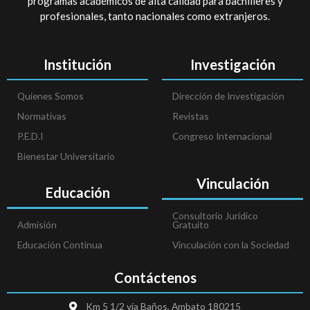
programas académicos de alta calidad para bachilleres y
profesionales, tanto nacionales como extranjeros.
Institución
Investigación
Quienes Somos
Dirección de Investigación
Normativas
Revistas
P.E.D.I
Congreso Internacional
Bienestar Universitario
Vinculación
Educación
Consultorio Jurídico
Admisión
Gratuito
Educación Continua
Vinculación con la Sociedad
Contáctenos
Km 5 1/2 vía Baños, Ambato 180215