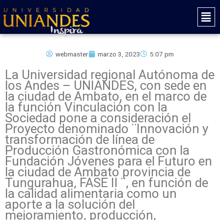
Ir
Mai
al
Men
contenido
webmaster
marzo 3, 2023
5:07 pm
La Universidad regional Autónoma de
los Andes – UNIANDES, con sede en
la ciudad de Ambato, en el marco de
la función Vinculación con la
Sociedad pone a consideración el
Proyecto denominado ¨Innovación y
transformación de línea de
Producción Gastronómica con la
Fundación Jóvenes para el Futuro en
la ciudad de Ambato provincia de
Tungurahua, FASE II ¨, en función de
la calidad alimentaria como un
aporte a la solución del
mejoramiento, producción,