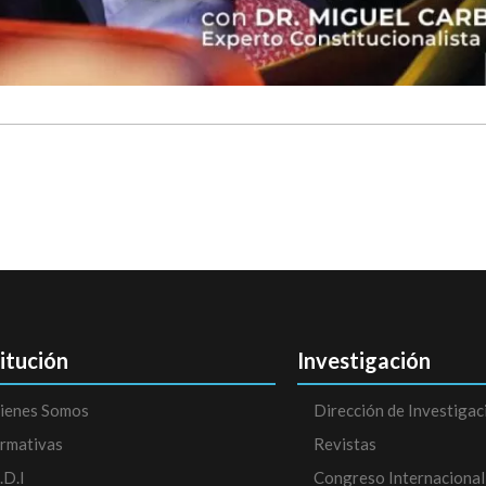
titución
Investigación
ienes Somos
Dirección de Investigac
rmativas
Revistas
.D.I
Congreso Internacional