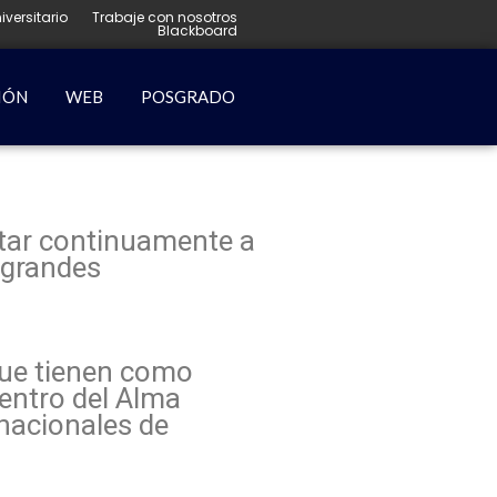
iversitario
Trabaje con nosotros
Blackboard
IÓN
WEB
POSGRADO
tar continuamente a
 grandes
que tienen como
entro del Alma
nacionales de