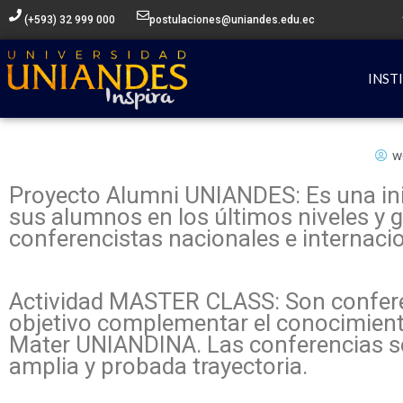
Ir
(+593) 32 999 000
postulaciones@uniandes.edu.ec
al
contenido
INST
w
Proyecto Alumni UNIANDES: Es una in
sus alumnos en los últimos niveles y
conferencistas nacionales e internaci
Actividad MASTER CLASS: Son conferen
objetivo complementar el conocimient
Mater UNIANDINA. Las conferencias se
amplia y probada trayectoria.