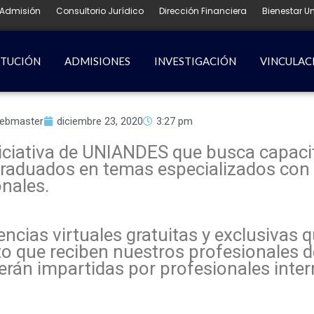
Admisión
Consultorio Jurídico
Dirección Financiera
Bienestar Un
ITUCIÓN
ADMISIONES
INVESTIGACIÓN
VINCULAC
ebmaster
diciembre 23, 2020
3:27 pm
iciativa de UNIANDES que busca capaci
 graduados en temas especializados con
onales.
cias virtuales gratuitas y exclusivas 
o que reciben nuestros profesionales d
rán impartidas por profesionales inter