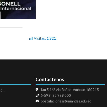
Visitas:
1.821
Contáctenos
Km 5 1/2 vía Baños, Ambato 180215
ión
(+593) 32 999 000
postulaciones@uniandes.edu.ec