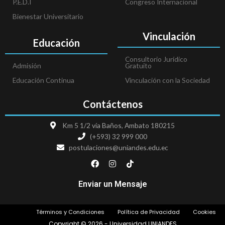
P.E.D.I
Congreso Internacional
Bienestar Universitario
Vinculación
Educación
Consultorio Jurídico
Admisión
Gratuito
Educación Continua
Vinculación con la Sociedad
Contáctenos
Km 5 1/2 vía Baños, Ambato 180215
(+593) 32 999 000
postulaciones@uniandes.edu.ec
F
I
T
a
n
i
c
s
k
e
t
t
Enviar un Mensaje
b
a
o
o
g
k
o
r
Términos y Condiciones
Política de Privacidad
Cookies
k
a
m
Copyright © 2026 - Universidad UNIANDES