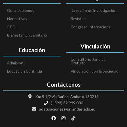
Quienes Somos
Dirección de Investigación
Normativas
Revistas
P.E.D.I
Congreso Internacional
Bienestar Universitario
Vinculación
Educación
Consultorio Jurídico
Admisión
Gratuito
Educación Continua
Vinculación con la Sociedad
Contáctenos
Km 5 1/2 vía Baños, Ambato 180215
(+593) 32 999 000
postulaciones@uniandes.edu.ec
F
I
T
a
n
i
c
s
k