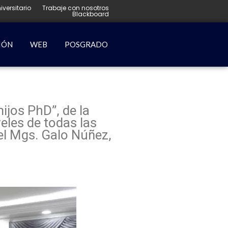
iversitario
Trabaje con nosotros
Blackboard
IÓN
WEB
POSGRADO
ijos PhD”, de la
eles de todas las
del Mgs. Galo Núñez,