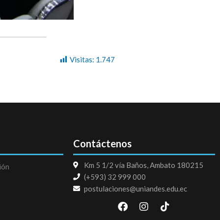
Visitas:
1.747
Contáctenos
Km 5 1/2 vía Baños, Ambato 180215
ión
(+593) 32 999 000
postulaciones@uniandes.edu.ec
F
I
T
a
n
i