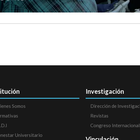
titución
Investigación
ienes Somos
Dirección de Investigac
rmativas
Revistas
.D.I
Congreso Internacional
enestar Universitario
Vinculación