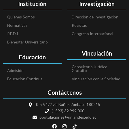
Institución
Investigación
Quienes Somos
Dirección de Investigación
Normativas
Revistas
P.E.D.I
Congreso Internacional
Bienestar Universitario
Vinculación
Educación
Consultorio Jurídico
Admisión
Gratuito
Educación Continua
Vinculación con la Sociedad
Contáctenos
Km 5 1/2 vía Baños, Ambato 180215
(+593) 32 999 000
postulaciones@uniandes.edu.ec
F
I
T
a
n
i