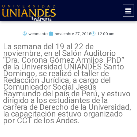
Ir
Mai
al
Men
contenido
webmaster
noviembre 27, 2018
12:00 am
La semana del 19 al 22 de
noviembre, en el Salón Auditorio
“Dra. Corona Gómez Armijos. PhD”
de la Universidad UNIANDES Santo
Domingo, se realizó el taller de
Redacción Jurídica, a cargo del
Comunicador Social Jesús
Raymundo del país de Perú, y estuvo
dirigido a los estudiantes de la
carrera de Derecho de la Universidad,
la capacitación estuvo organizado
por CCT de los Andes.