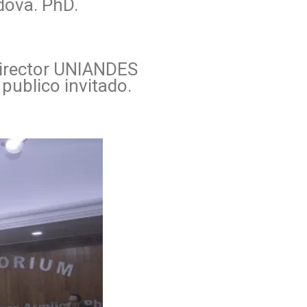
dova. PhD.
 Director UNIANDES
publico invitado.