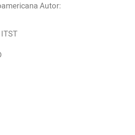
inoamericana Autor:
: ITST
D