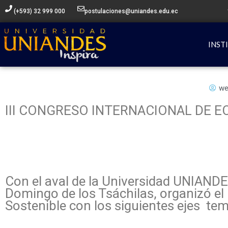
Ir
(+593) 32 999 000
postulaciones@uniandes.edu.ec
al
contenido
INST
we
III CONGRESO INTERNACIONAL DE 
Con el aval de la Universidad UNIAND
Domingo de los Tsáchilas, organizó el
Sostenible con los siguientes ejes tem