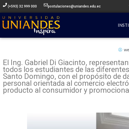
Ir
(+593) 32 999 000
postulaciones@uniandes.edu.ec
al
contenido
INST
we
El Ing. Gabriel Di Giacinto, represent
todos los estudiantes de las diferent
Santo Domingo, con el propósito de da
personal orientada al comercio electró
producto al consumidor y promocionar