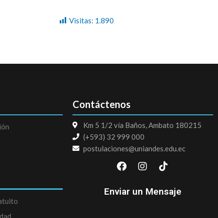
Visitas:
1.890
Contáctenos
Km 5 1/2 vía Baños, Ambato 180215
ión
(+593) 32 999 000
postulaciones@uniandes.edu.ec
F
I
T
a
n
i
c
s
k
e
t
t
Enviar un Mensaje
b
a
o
atuito
o
g
k
edad