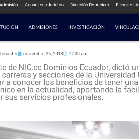
Admisión
Consultorio Jurídico
Dirección Financiera
Bienestar Un
ITUCIÓN
ADMISIONES
INVESTIGACIÓN
VINCULAC
bmaster
noviembre 26, 2018
12:00 am
ante de NIC.ec Dominios Ecuador, dictó 
es carreras y secciones de la Universid
r a conocer los beneficios de tener un
nico en la actualidad, aportando la faci
 sus servicios profesionales.