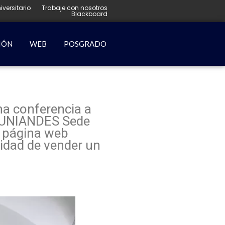
iversitario
Trabaje con nosotros
Blackboard
IÓN
WEB
POSGRADO
una conferencia a
ad UNIANDES Sede
a página web
lidad de vender un