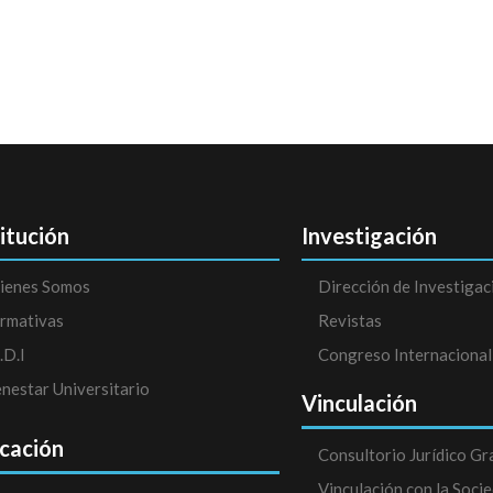
titución
Investigación
ienes Somos
Dirección de Investigac
rmativas
Revistas
.D.I
Congreso Internacional
enestar Universitario
Vinculación
cación
Consultorio Jurídico Gr
Vinculación con la Soci