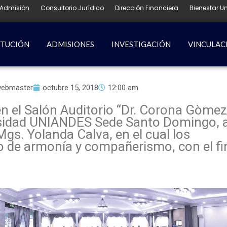
Admisión
Consultorio Jurídico
Dirección Financiera
Bienestar Un
ITUCIÓN
ADMISIONES
INVESTIGACIÓN
VINCULAC
ebmaster
octubre 15, 2018
12:00 am
n el Salón Auditorio “Dr. Corona Gòmez
rsidad UNIANDES Sede Santo Domingo, asi
Mgs. Yolanda Calva, en el cual los
 de armonía y compañerismo, con el fin