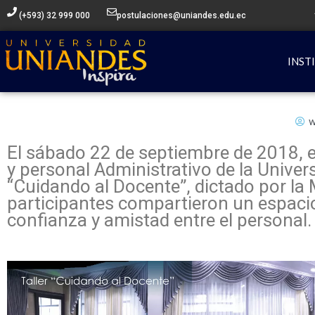
Ir
(+593) 32 999 000
postulaciones@uniandes.edu.ec
al
contenido
INST
w
El sábado 22 de septiembre de 2018, e
y personal Administrativo de la Unive
“Cuidando al Docente”, dictado por la 
participantes compartieron un espacio
confianza y amistad entre el personal.