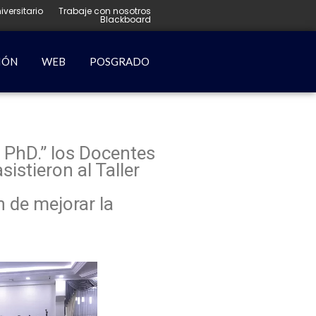
iversitario
Trabaje con nosotros
Blackboard
IÓN
WEB
POSGRADO
 PhD.” los Docentes
stieron al Taller
 de mejorar la