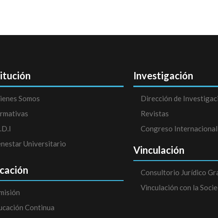
titución
Investigación
ienes Somos
Dirección de Investigac
rmativas
Revistas
.D.I
Congreso Internacional
enestar Universitario
Vinculación
cación
Consultorio Jurídico Gr
Vinculación con la Soci
misión
ucación Continua