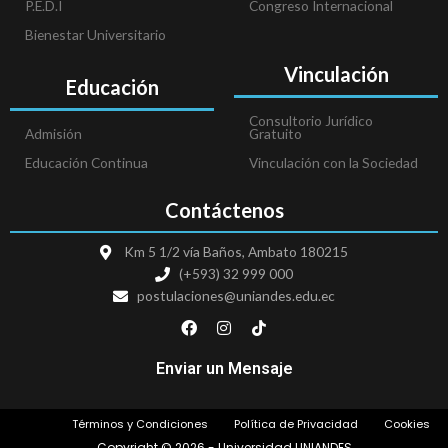
P.E.D.I
Congreso Internacional
Bienestar Universitario
Vinculación
Educación
Consultorio Jurídico
Admisión
Gratuito
Educación Continua
Vinculación con la Sociedad
Contáctenos
Km 5 1/2 vía Baños, Ambato 180215
(+593) 32 999 000
postulaciones@uniandes.edu.ec
F
I
T
a
n
i
c
s
k
e
t
t
Enviar un Mensaje
b
a
o
o
g
k
o
r
Términos y Condiciones
Política de Privacidad
Cookies
k
a
m
Copyright © 2026 - Universidad UNIANDES