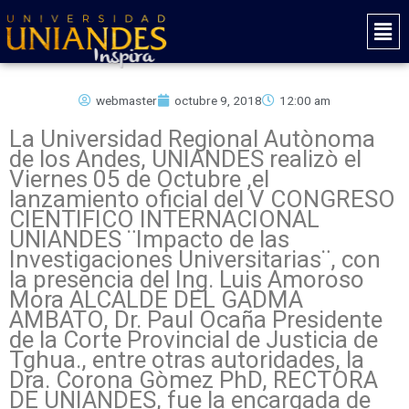
Ir
Mai
al
Men
contenido
webmaster
octubre 9, 2018
12:00 am
La Universidad Regional Autònoma
de los Andes, UNIANDES realizò el
Viernes 05 de Octubre ,el
lanzamiento oficial del V CONGRESO
CIENTIFICO INTERNACIONAL
UNIANDES ¨Impacto de las
Investigaciones Universitarias¨, con
la presencia del Ing. Luis Amoroso
Mora ALCALDE DEL GADMA
AMBATO, Dr. Paul Ocaña Presidente
de la Corte Provincial de Justicia de
Tghua., entre otras autoridades, la
Dra. Corona Gòmez PhD, RECTORA
DE UNIANDES, fue la encargada de