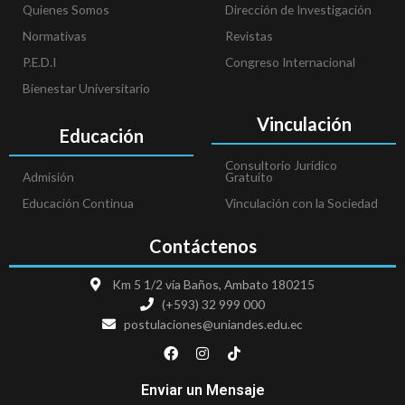
Quienes Somos
Dirección de Investigación
Normativas
Revistas
P.E.D.I
Congreso Internacional
Bienestar Universitario
Vinculación
Educación
Consultorio Jurídico
Admisión
Gratuito
Educación Continua
Vinculación con la Sociedad
Contáctenos
Km 5 1/2 vía Baños, Ambato 180215
(+593) 32 999 000
postulaciones@uniandes.edu.ec
F
I
T
a
n
i
c
s
k
e
t
t
Enviar un Mensaje
b
a
o