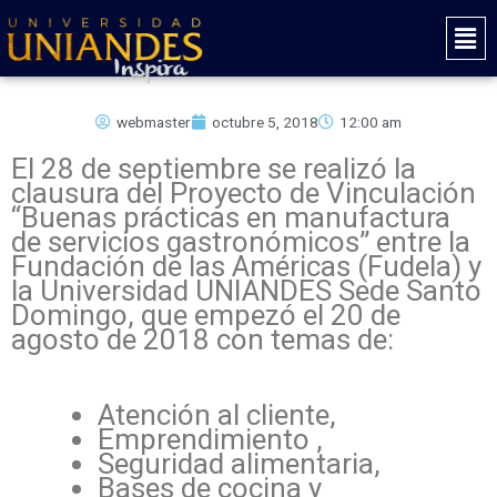
Ir
Mai
al
Men
contenido
webmaster
octubre 5, 2018
12:00 am
El 28 de septiembre se realizó la
clausura del Proyecto de Vinculación
“Buenas prácticas en manufactura
de servicios gastronómicos” entre la
Fundación de las Américas (Fudela) y
la Universidad UNIANDES Sede Santo
Domingo, que empezó el 20 de
agosto de 2018 con temas de:
Atención al cliente,
Emprendimiento ,
Seguridad alimentaria,
Bases de cocina y