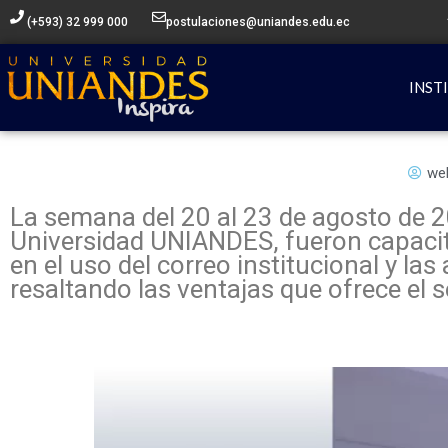
Ir
(+593) 32 999 000
postulaciones@uniandes.edu.ec
al
contenido
INST
we
La semana del 20 al 23 de agosto de 2
Universidad UNIANDES, fueron capacit
en el uso del correo institucional y la
resaltando las ventajas que ofrece el s