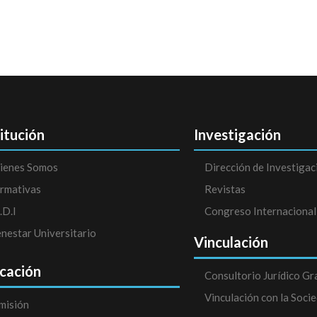
titución
Investigación
ienes Somos
Dirección de Investigac
rmativas
Revistas
.D.I
Congreso Internacional
enestar Universitario
Vinculación
cación
Consultorio Jurídico Gr
Vinculación con la Soci
misión