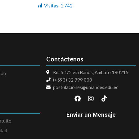
Visitas:
1.742
Contáctenos
Km 5 1/2 vía Baños, Ambato 180215
ión
(+593) 32 999 000
postulaciones@uniandes.edu.ec
F
I
T
a
n
i
c
s
k
e
t
t
Enviar un Mensaje
b
a
o
atuito
o
g
k
edad
o
r
k
a