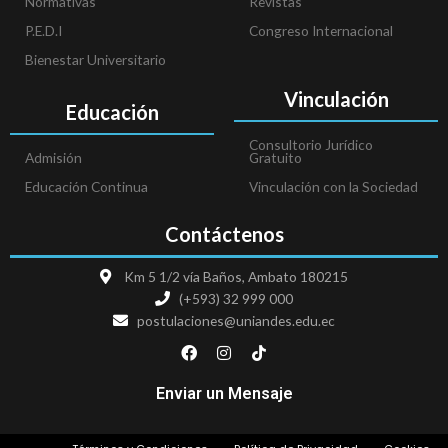
Normativas
Revistas
P.E.D.I
Congreso Internacional
Bienestar Universitario
Vinculación
Educación
Consultorio Jurídico
Admisión
Gratuito
Educación Continua
Vinculación con la Sociedad
Contáctenos
Km 5 1/2 vía Baños, Ambato 180215
(+593) 32 999 000
postulaciones@uniandes.edu.ec
F
I
T
a
n
i
c
s
k
e
t
t
Enviar un Mensaje
b
a
o
o
g
k
o
r