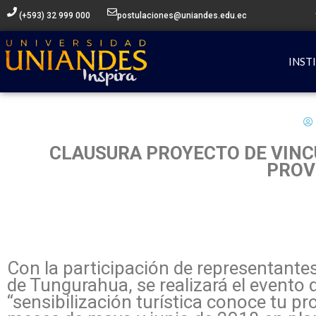
Ir
(+593) 32 999 000
postulaciones@uniandes.edu.ec
al
contenido
INST
CLAUSURA PROYECTO DE VIN
PROV
Con la participación de representante
de Tungurahua, se realizará el evento 
“sensibilización turística conoce tu p