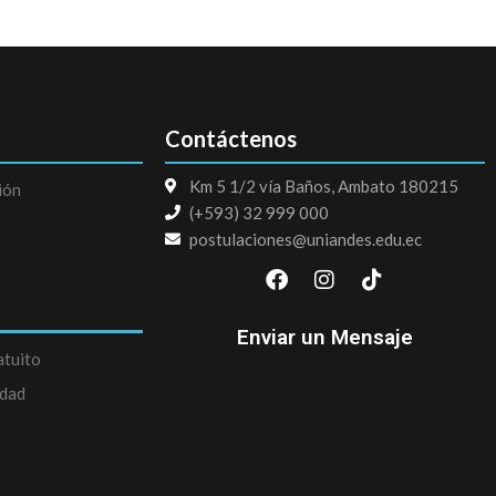
Contáctenos
Km 5 1/2 vía Baños, Ambato 180215
ión
(+593) 32 999 000
postulaciones@uniandes.edu.ec
F
I
T
a
n
i
c
s
k
e
t
t
Enviar un Mensaje
b
a
o
atuito
o
g
k
edad
o
r
k
a
m