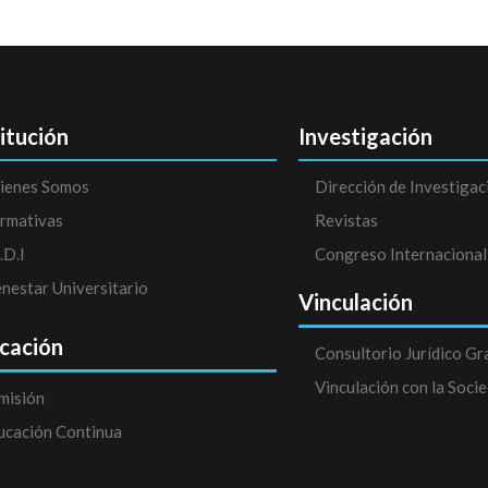
titución
Investigación
ienes Somos
Dirección de Investigac
rmativas
Revistas
.D.I
Congreso Internacional
enestar Universitario
Vinculación
cación
Consultorio Jurídico Gr
Vinculación con la Soci
misión
ucación Continua