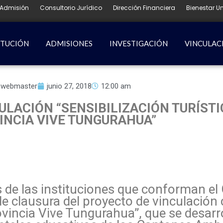
Admisión
Consultorio Jurídico
Dirección Financiera
Bienestar Un
ITUCIÓN
ADMISIONES
INVESTIGACIÓN
VINCULAC
webmaster
junio 27, 2018
12:00 am
CULACIÓN
“SENSIBILIZACIÓN TURÍST
INCIA VIVE TUNGURAHUA”
s de las instituciones que conforman e
de clausura del proyecto de vinculación 
rovincia Vive Tungurahua”, que se desarr