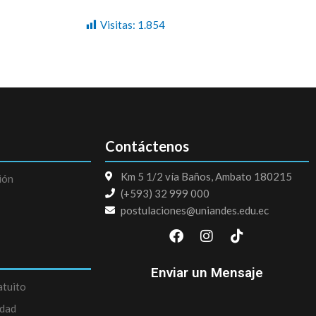
Visitas:
1.854
Contáctenos
Km 5 1/2 vía Baños, Ambato 180215
ión
(+593) 32 999 000
postulaciones@uniandes.edu.ec
F
I
T
a
n
i
c
s
k
e
t
t
Enviar un Mensaje
b
a
o
atuito
o
g
k
edad
o
r