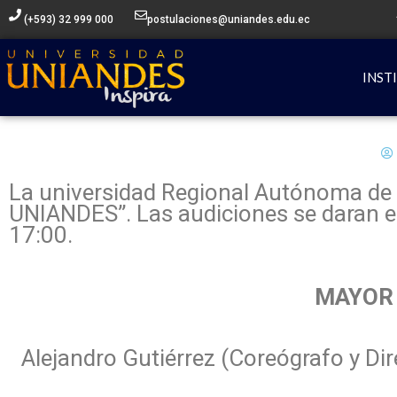
Ir
(+593) 32 999 000
postulaciones@uniandes.edu.ec
al
contenido
INST
La universidad Regional Autónoma de 
UNIANDES”. Las audiciones se daran est
17:00.
MAYOR 
Alejandro Gutiérrez (Coreógrafo y Di