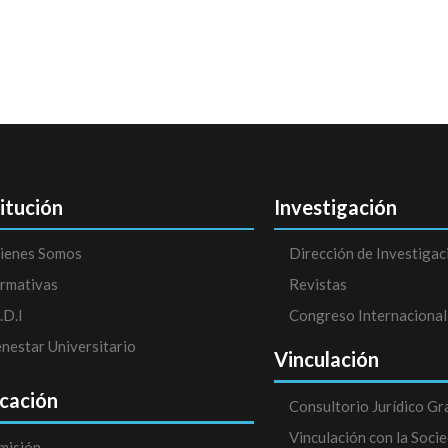
titución
Investigación
ienes Somos
Dirección de Investigac
rmativas
Revistas
.D.I
Congreso Internacional
enestar Universitario
Vinculación
cación
Consultorio Jurídico Gr
Vinculación con la Soci
misión