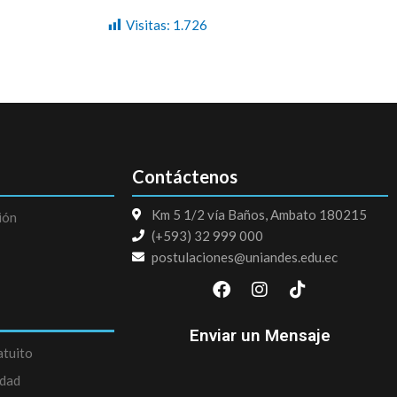
Visitas:
1.726
Contáctenos
Km 5 1/2 vía Baños, Ambato 180215
ión
(+593) 32 999 000
postulaciones@uniandes.edu.ec
F
I
T
a
n
i
c
s
k
e
t
t
Enviar un Mensaje
b
a
o
atuito
o
g
k
edad
o
r