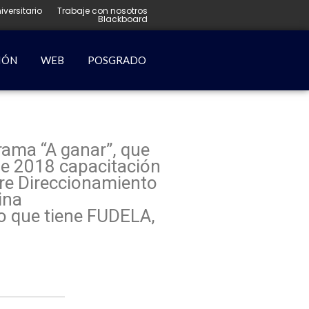
iversitario
Trabaje con nosotros
Blackboard
IÓN
WEB
POSGRADO
rama “A ganar”, que
de 2018 capacitación
bre Direccionamiento
ina
o que tiene FUDELA,