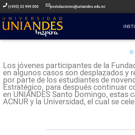
Ir
(+593) 32 999 000
postulaciones@uniandes.edu.ec
al
contenido
INST
Los jóvenes participantes de la Funda
en algunos casos son desplazados y re
por parte de los estudiantes de noven
Estratégico, para después continuar co
en UNIANDES Santo Domingo, estas ca
ACNUR y la Universidad, el cual se cel