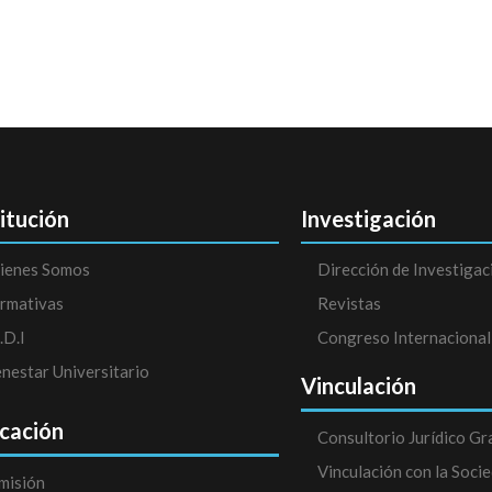
titución
Investigación
ienes Somos
Dirección de Investigac
rmativas
Revistas
.D.I
Congreso Internacional
enestar Universitario
Vinculación
cación
Consultorio Jurídico Gr
Vinculación con la Soci
misión