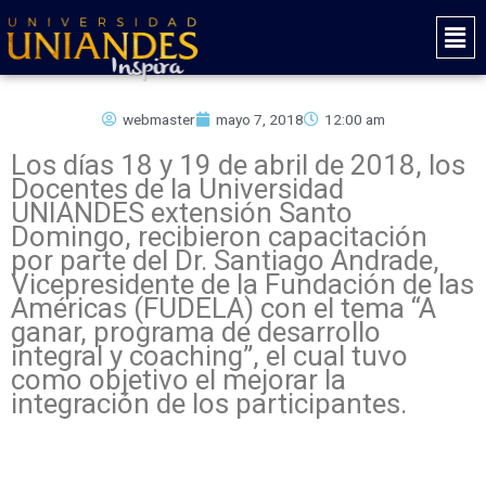
Ir
Mai
al
Men
contenido
webmaster
mayo 7, 2018
12:00 am
Los días 18 y 19 de abril de 2018, los
Docentes de la Universidad
UNIANDES extensión Santo
Domingo, recibieron capacitación
por parte del Dr. Santiago Andrade,
Vicepresidente de la Fundación de las
Américas (FUDELA) con el tema “A
ganar, programa de desarrollo
integral y coaching”, el cual tuvo
como objetivo el mejorar la
integración de los participantes.