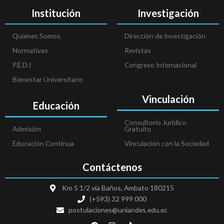
Institución
Investigación
Quienes Somos
Dirección de Investigación
Normativas
Revistas
P.E.D.I
Congreso Internacional
Bienestar Universitario
Vinculación
Educación
Consultorio Jurídico
Admisión
Gratuito
Educación Continua
Vinculación con la Sociedad
Contáctenos
Km 5 1/2 vía Baños, Ambato 180215
(+593) 32 999 000
postulaciones@uniandes.edu.ec
F
I
T