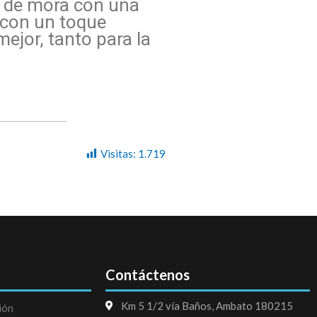
z de mora con una
o con un toque
ejor, tanto para la
Visitas:
1.719
Contáctenos
Km 5 1/2 vía Baños, Ambato 180215
ión