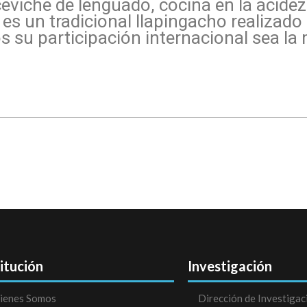
ceviche de lenguado, cocina en la acide
al es un tradicional llapingacho realizad
 su participación internacional sea la m
titución
Investigación
ienes Somos
Dirección de Investigac