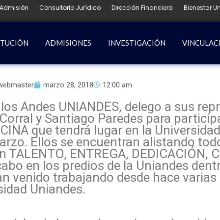
Admisión
Consultorio Jurídico
Dirección Financiera
Bienestar Un
ITUCIÓN
ADMISIONES
INVESTIGACIÓN
VINCULAC
webmaster
marzo 28, 2018
12:00 am
los Andes UNIANDES, delego a sus repr
orral y Santiago Paredes para participa
que tendrá lugar en la Universidad
arzo. Ellos se encuentran alistando todo
rarán TALENTO, ENTREGA, DEDICACIÓN, 
abo en los predios de la Uniandes dentr
n venido trabajando desde hace varias 
rsidad Uniandes.