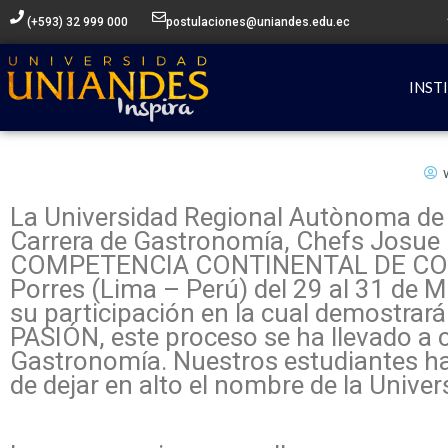
Ir
(+593) 32 999 000
postulaciones@uniandes.edu.ec
al
contenido
INST
La Universidad Regional Autònoma de 
Carrera de Gastronomía, Chefs Josue C
COMPETENCIA CONTINENTAL DE COCINA 
Porres (Lima – Perú) del 29 al 31 de M
su participación en la cual demost
PASIÓN, este proceso se ha llevado a c
Gastronomía. Nuestros estudiantes ha
de dejar en alto el nombre de la Unive