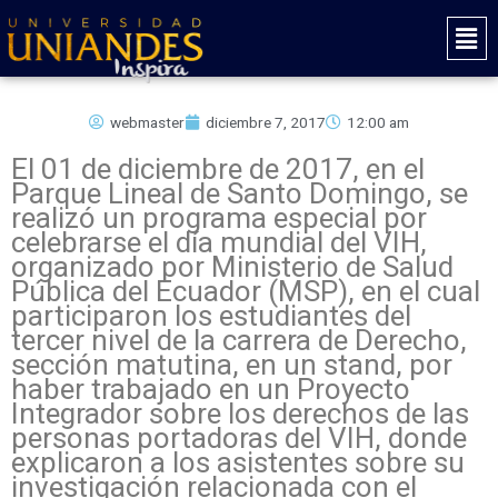
Ir
Mai
al
Men
contenido
webmaster
diciembre 7, 2017
12:00 am
El 01 de diciembre de 2017, en el
Parque Lineal de Santo Domingo, se
realizó un programa especial por
celebrarse el día mundial del VIH,
organizado por Ministerio de Salud
Pública del Ecuador (MSP), en el cual
participaron los estudiantes del
tercer nivel de la carrera de Derecho,
sección matutina, en un stand, por
haber trabajado en un Proyecto
Integrador sobre los derechos de las
personas portadoras del VIH, donde
explicaron a los asistentes sobre su
investigación relacionada con el