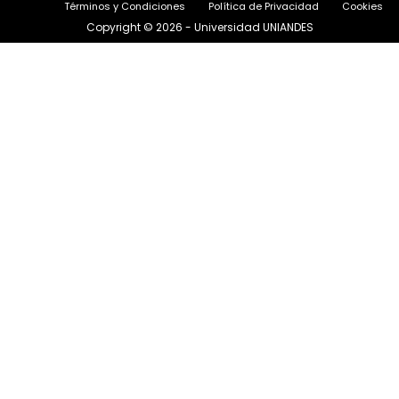
Términos y Condiciones
Política de Privacidad
Cookies
k
a
m
Copyright © 2026 - Universidad UNIANDES