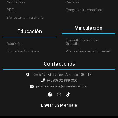
Normativas
Revistas
P.E.D.I
Congreso Internacional
Bienestar Universitario
Vinculación
Educación
Consultorio Jurídico
Admisión
Gratuito
Educación Continua
Vinculación con la Sociedad
Contáctenos
Km 5 1/2 vía Baños, Ambato 180215
(+593) 32 999 000
postulaciones@uniandes.edu.ec
F
I
T
a
n
i
c
s
k
e
t
t
Enviar un Mensaje
b
a
o
o
g
k
o
r