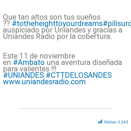
Que tan altos son tus sueños
??
#
totheheighttoyourdreams
#
pilisur
auspiciado por Uniandes y gracias a
Uniandes Radio por la cobertura.
Este 11 de noviembre
en
#
Ambato
una aventura diseñada
para valientes !!!
#
UNIANDES
#
CTTDELOSANDES
www.uniandesradio.com
Visitas:
1.563