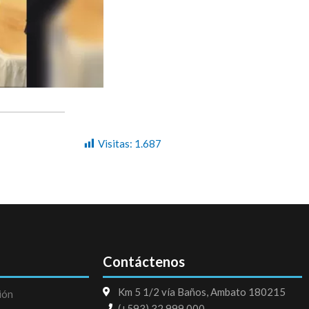
Visitas:
1.687
Contáctenos
Km 5 1/2 vía Baños, Ambato 180215
ión
(+593) 32 999 000