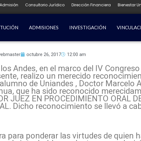
Admisión
Consultorio Jurídico
Dirección Financiera
Bienestar Un
ITUCIÓN
ADMISIONES
INVESTIGACIÓN
VINCULAC
ebmaster
octubre 26, 2017
12:00 am
os Andes, en el marco del IV Congreso 
esente, realizo un merecido reconocimie
umno de Uniandes , Doctor Marcelo A
hua, que ha sido reconocido merecidam
MEJOR JUEZ EN PROCEDIMIENTO ORAL D
 Dicho reconocimiento se llevó a cabo
ra para ponderar las virtudes de quien 