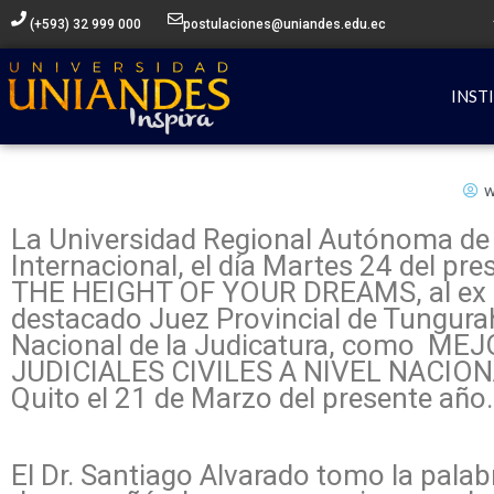
Ir
(+593) 32 999 000
postulaciones@uniandes.edu.ec
al
contenido
INST
w
La Universidad Regional Autónoma de l
Internacional, el día Martes 24 del pr
THE HEIGHT OF YOUR DREAMS, al ex al
destacado Juez Provincial de Tungura
Nacional de la Judicatura, como 
JUDICIALES CIVILES A NIVEL NACIONAL.
Quito el 21 de Marzo del presente año.
El Dr. Santiago Alvarado tomo la palab