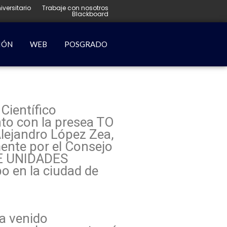
iversitario
Trabaje con nosotros
Blackboard
IÓN
WEB
POSGRADO
Científico
nto con la presea TO
lejandro López Zea,
ente por el Consejo
E UNIDADES
 en la ciudad de
ha venido