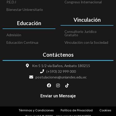
P.E.D.I
Congreso Internacional
Bienestar Universitario
Vinculación
Educación
Consultorio Jurídico
Admisión
Gratuito
Educación Continua
Vinculación con la Sociedad
Contáctenos
Km 5 1/2 vía Baños, Ambato 180215
(+593) 32 999 000
postulaciones@uniandes.edu.ec
F
I
T
a
n
i
c
s
k
e
t
t
Enviar un Mensaje
b
a
o
o
g
k
o
r
Términos y Condiciones
Política de Privacidad
Cookies
k
a