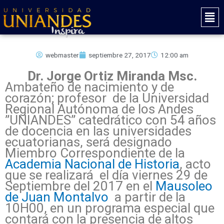
Ir
Mai
al
Men
contenido
webmaster
septiembre 27, 2017
12:00 am
Dr. Jorge Ortiz Miranda Msc.
Ambateño de nacimiento y de
corazón; profesor de la Universidad
Regional Autónoma de los Andes
”UNIANDES” catedrático con 54 años
de docencia en las universidades
ecuatorianas, será designado
Miembro Correspondiente de la
Academia Nacional de Historia
, acto
que se realizará el día viernes 29 de
Septiembre del 2017 en el
Mausoleo
de Juan Montalvo
a partir de la
10H00, en un programa especial que
contará con la presencia de altos