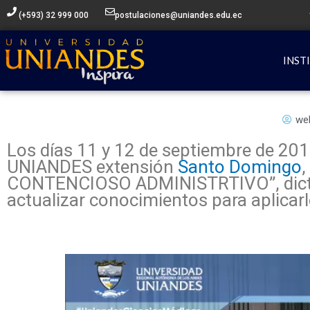
Ir
(+593) 32 999 000
postulaciones@uniandes.edu.ec
al
contenido
INST
we
Los días 11 y 12 de septiembre de 2017
UNIANDES extensión
Santo Domingo
,
CONTENCIOSO ADMINISTRTIVO”, dictado 
actualizar conocimientos para aplicarl