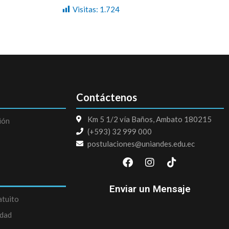
Visitas:
1.724
Contáctenos
Km 5 1/2 vía Baños, Ambato 180215
ión
(+593) 32 999 000
postulaciones@uniandes.edu.ec
F
I
T
a
n
i
c
s
k
e
t
t
Enviar un Mensaje
b
a
o
atuito
o
g
k
edad
o
r
k
a