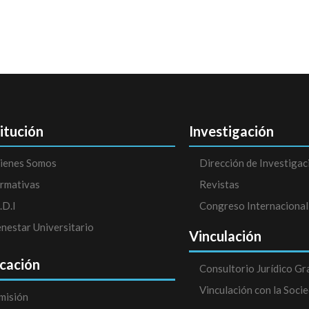
titución
Investigación
ienes Somos
Dirección de Investigac
rmativas
Revistas
.D.I
Congreso Internacional
enestar Universitario
Vinculación
cación
Consultorio Jurídico Gr
Vinculación con la Soci
misión