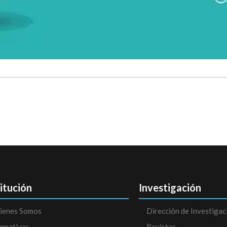
titución
Investigación
ienes Somos
Dirección de Investigac
rmativas
Revistas