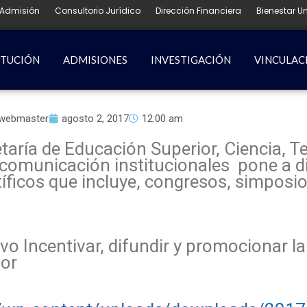
Admisión
Consultorio Jurídico
Dirección Financiera
Bienestar Un
ITUCIÓN
ADMISIONES
INVESTIGACIÓN
VINCULAC
webmaster
agosto 2, 2017
12:00 am
taría de Educación Superior, Ciencia, T
 comunicación institucionales pone a d
ficos que incluye, congresos, simposios
vo Incentivar, difundir y promocionar la
dor