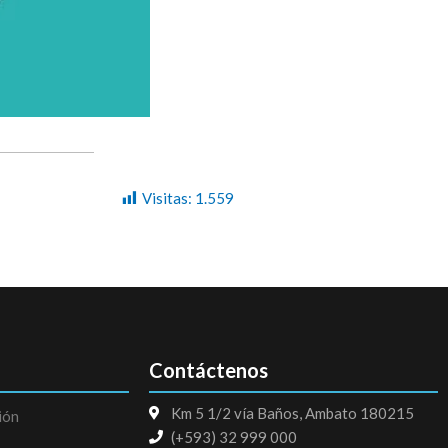
Visitas:
1.559
Contáctenos
Km 5 1/2 vía Baños, Ambato 180215
ión
(+593) 32 999 000