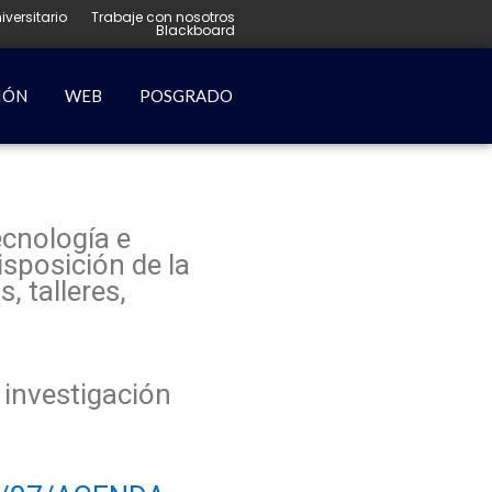
iversitario
Trabaje con nosotros
Blackboard
IÓN
WEB
POSGRADO
ecnología e
isposición de la
, talleres,
 investigación