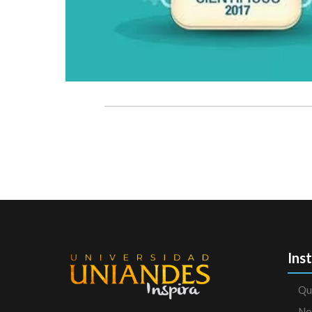
Ins
Qu
No