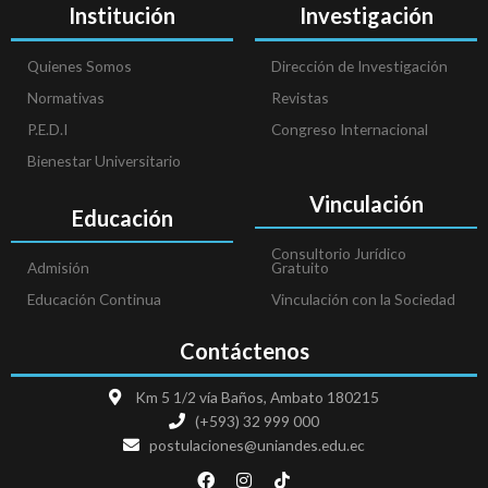
Institución
Investigación
Quienes Somos
Dirección de Investigación
Normativas
Revistas
P.E.D.I
Congreso Internacional
Bienestar Universitario
Vinculación
Educación
Consultorio Jurídico
Admisión
Gratuito
Educación Continua
Vinculación con la Sociedad
Contáctenos
Km 5 1/2 vía Baños, Ambato 180215
(+593) 32 999 000
postulaciones@uniandes.edu.ec
F
I
T
a
n
i