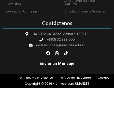
Consultorio Jurídico
Admisión
Gratuito
Educación Continua
Vinculación con la Sociedad
Contáctenos
Km 5 1/2 vía Baños, Ambato 180215
(+593) 32 999 000
postulaciones@uniandes.edu.ec
F
I
T
a
n
i
c
s
k
e
t
t
Enviar un Mensaje
b
a
o
o
g
k
o
r
Términos y Condiciones
Política de Privacidad
Cookies
k
a
m
Copyright © 2026 - Universidad UNIANDES