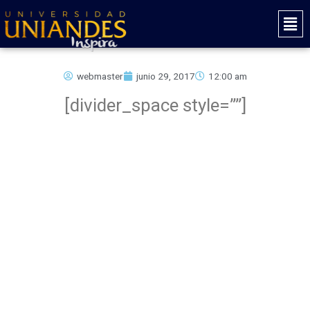
Ir
Mai
al
Men
contenido
webmaster
junio 29, 2017
12:00 am
[divider_space style=””]