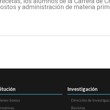
ecetas, los alumnos de la Carrera de C
costos y administración de materia prim
titución
Investigación
ienes Somos
Dirección de Investigac
rmativas
Revistas