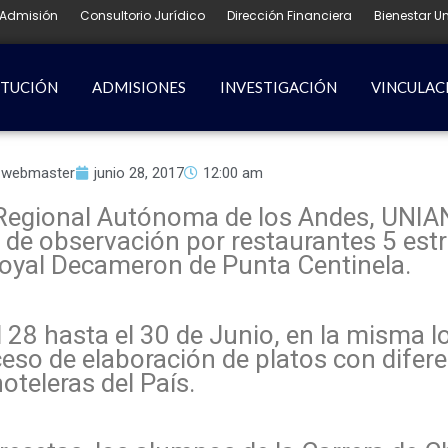
Admisión
Consultorio Jurídico
Dirección Financiera
Bienestar Un
ITUCIÓN
ADMISIONES
INVESTIGACIÓN
VINCULAC
webmaster
junio 28, 2017
12:00 am
d Regional Autónoma de los Andes, UNI
ra de observación por restaurantes 5 estr
oyal Decameron de Punta Centinela.
l 28 hasta el 30 de Junio, en la misma l
ceso de elaboración de platos con difere
oteleras del País.