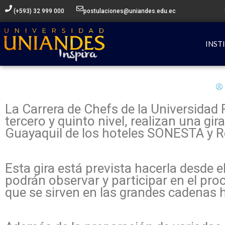
Ir
(+593) 32 999 000
postulaciones@uniandes.edu.ec
al
contenido
INST
La Carrera de Chefs de la Universida
tercero y quinto nivel, realizan una gi
Guayaquil de los hoteles SONESTA y R
Esta gira está prevista hacerla desde e
podrán observar y participar en el pro
que se sirven en las grandes cadenas h