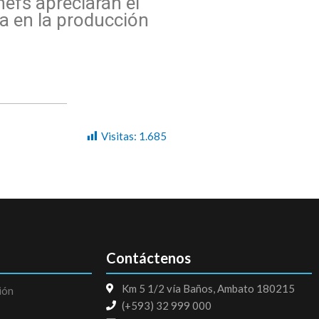
hefs apreciarán el
a en la producción
Visitas:
1.685
Contáctenos
Km 5 1/2 vía Baños, Ambato 180215
ión
(+593) 32 999 000