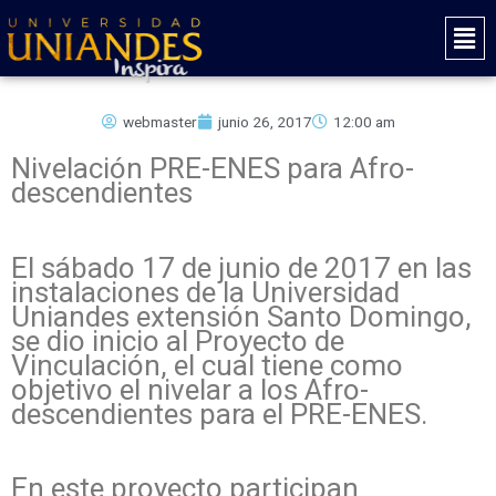
Ir
Mai
al
Men
contenido
webmaster
junio 26, 2017
12:00 am
Nivelación PRE-ENES para Afro-
descendientes
El sábado 17 de junio de 2017 en las
instalaciones de la Universidad
Uniandes extensión Santo Domingo,
se dio inicio al Proyecto de
Vinculación, el cual tiene como
objetivo el nivelar a los Afro-
descendientes para el PRE-ENES.
En este proyecto participan