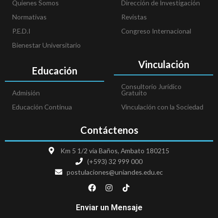
Quienes Somos
Dirección de Investigación
Normativas
Revistas
P.E.D.I
Congreso Internacional
Bienestar Universitario
Vinculación
Educación
Consultorio Jurídico
Admisión
Gratuito
Educación Continua
Vinculación con la Sociedad
Contáctenos
Km 5 1/2 vía Baños, Ambato 180215
(+593) 32 999 000
postulaciones@uniandes.edu.ec
F
I
T
a
n
i
c
s
k
e
t
t
Enviar un Mensaje
b
a
o