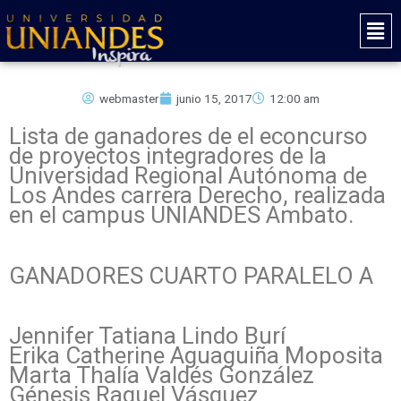
Ir
Mai
al
Men
contenido
webmaster
junio 15, 2017
12:00 am
Lista de ganadores de el econcurso
de proyectos integradores de la
Universidad Regional Autónoma de
Los Andes carrera Derecho, realizada
en el campus UNIANDES Ambato.
GANADORES CUARTO PARALELO A
Jennifer Tatiana Lindo Burí
Erika Catherine Aguaguiña Moposita
Marta Thalía Valdés González
Génesis Raquel Vásquez