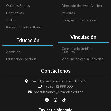
Quienes Somos
Dirección de Investigación
Normativas
Revistas
P.E.D.I
Congreso Internacional
Bienestar Universitario
Vinculación
Educación
Consultorio Jurídico
Admisión
Gratuito
Educación Continua
Vinculación con la Sociedad
Contáctenos
Km 5 1/2 vía Baños, Ambato 180215
(+593) 32 999 000
postulaciones@uniandes.edu.ec
F
I
T
a
n
i
c
s
k
e
t
t
Enviar un Mensaje