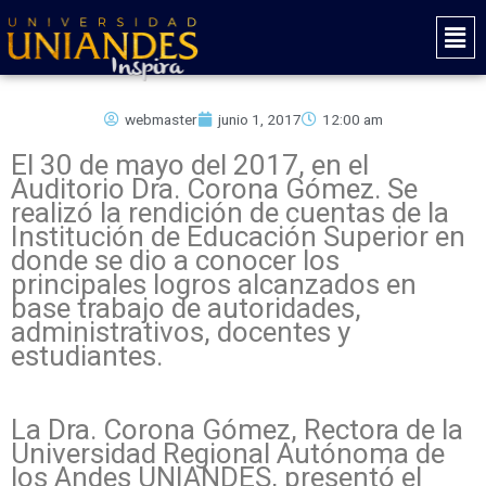
Ir
Mai
al
Men
contenido
webmaster
junio 1, 2017
12:00 am
El 30 de mayo del 2017, en el
Auditorio Dra. Corona Gómez. Se
realizó la rendición de cuentas de la
Institución de Educación Superior en
donde se dio a conocer los
principales logros alcanzados en
base trabajo de autoridades,
administrativos, docentes y
estudiantes.
La Dra. Corona Gómez, Rectora de la
Universidad Regional Autónoma de
los Andes UNIANDES, presentó el